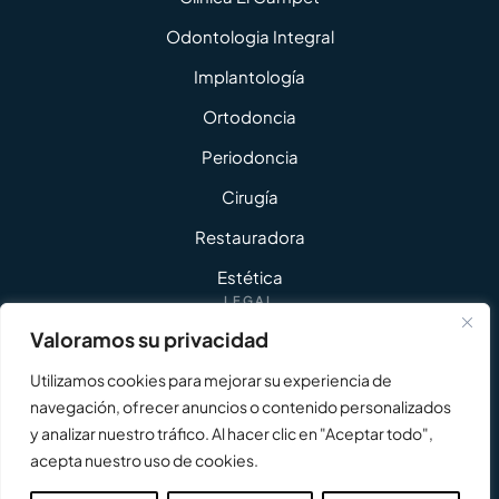
Odontologia Integral
Implantología
Ortodoncia
Periodoncia
Cirugía
Restauradora
Estética
LEGAL
Política de Privacidad
Valoramos su privacidad
Aviso Legal
Utilizamos cookies para mejorar su experiencia de
Política de Cookies
navegación, ofrecer anuncios o contenido personalizados
y analizar nuestro tráfico. Al hacer clic en "Aceptar todo",
Accesibilidad
acepta nuestro uso de cookies.
Copyright © 2026 - Todos los derechos
Diseño Web Ángulo